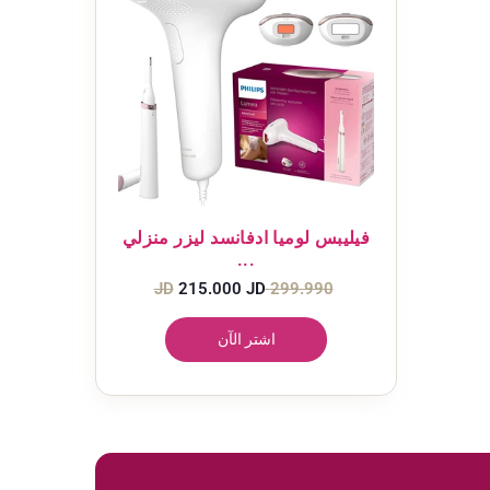
فيليبس لوميا ادفانسد ليزر منزلي
...
Regular
299.990 JD
215.000 JD
سعر
price
البيع
اشتر الآن